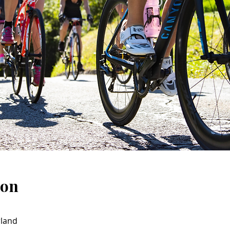
ion
rland