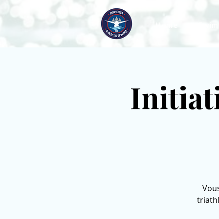
Home
Swim
Initia
Vous
triath