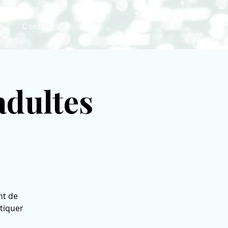
s
Contact
adultes
nt de
atiquer