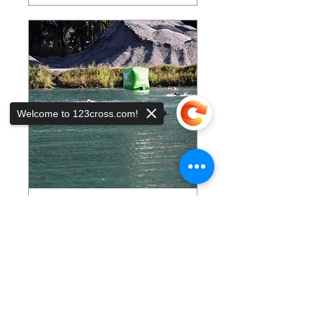
Welcome to 123cross.com!
Multiple Dates
Sorry, the checkout page does not
support sharing
Copied to clipboard
natation dans la
gouille avec coach
Mon 07 Sept
More info