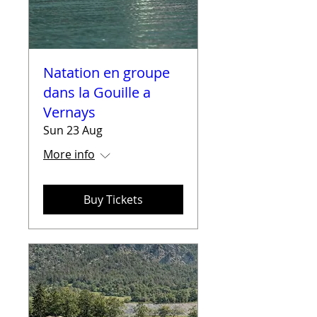
Natation en groupe
dans la Gouille a
Vernays
Sun 23 Aug
More info
Buy Tickets