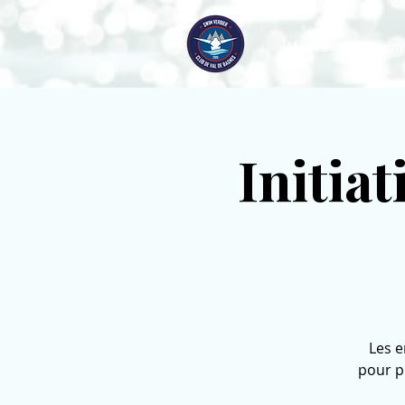
Home
Swim
Initiat
Les e
pour pr