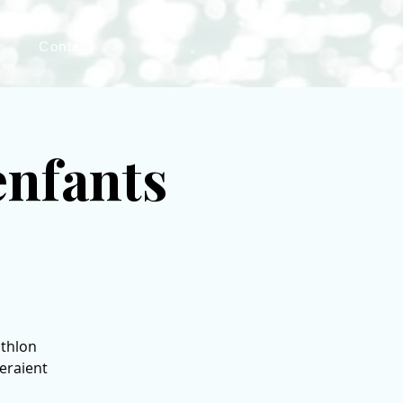
s
Contact
 enfants
athlon
meraient