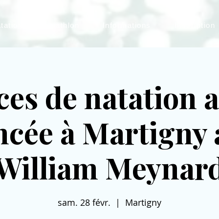
tation
Triathlon
Informations
Inscription
es de natation 
ncée à Martigny 
William Meynar
sam. 28 févr.
  |  
Martigny