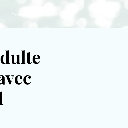
Contact
adulte
avec
d