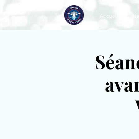
Accueil
Na
Séanc
ava