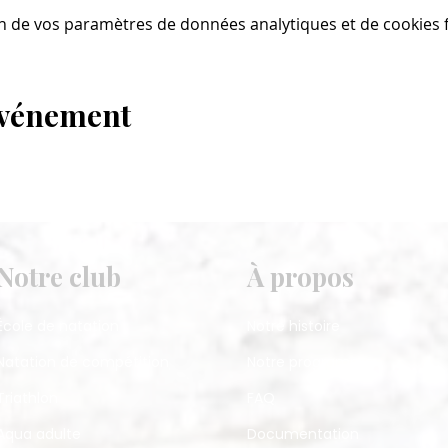
n de vos paramètres de données analytiques et de cookies f
événement
Notre club
À propos
École de natation
Notre histoire
Natation de compétition
Notre programme
Triathlon
FAQ
Aqua adulte
Documentation