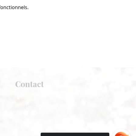
onctionnels.
Contact
📍 Chemin de la Tsombe 2,
1934 Le Châble, Suisse
📧
info@swimverbier.ch
📞 +41 79 383 08 52