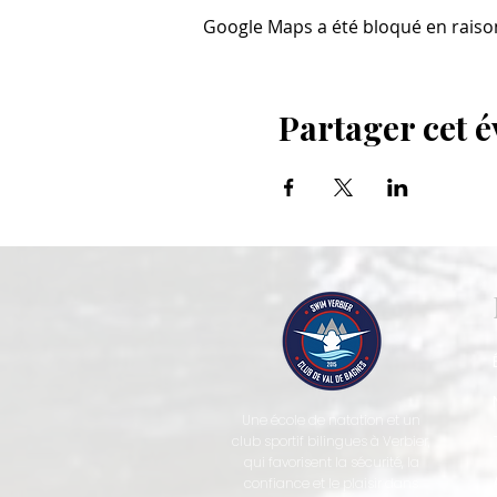
Google Maps a été bloqué en raiso
Partager cet 
Une école de natation et un
club sportif bilingues à Verbier,
qui favorisent la sécurité, la
confiance et le plaisir dans