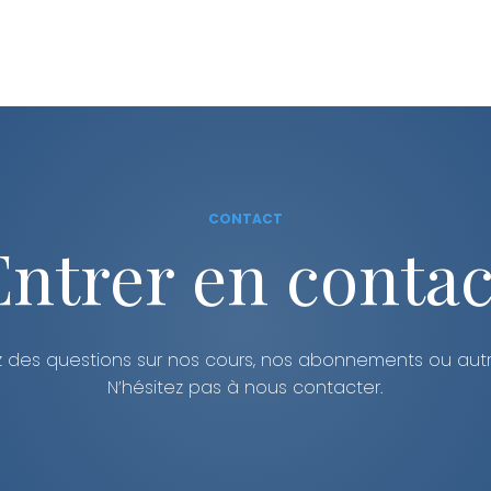
tation
Triathlon
Informations
Inscription
CONTACT
Entrer en contac
 des questions sur nos cours, nos abonnements ou aut
N’hésitez pas à nous contacter.