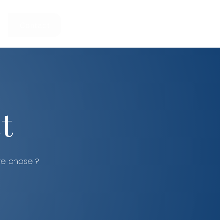
Contact
t
re chose ?