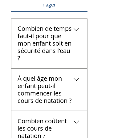
nager
Combien de temps
faut-il pour que
mon enfant soit en
sécurité dans l'eau
?
Cela dépend de chaque
À quel âge mon
enfant. Il faut parfois
enfant peut-il
jusqu'à un an avant qu'un
commencer les
petit puisse sauter dans la
cours de natation ?
grande piscine, se
retourner sur le dos, nager
Nous acceptons les
jusqu'au bord et en sortir.
Combien coûtent
enfants à partir de 2 ans et
Pour certains enfants plus
les cours de
demi.
âgés qui ont peur de
natation ?