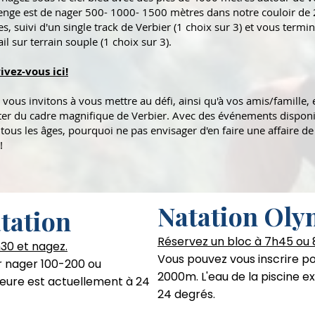
enge est de nager 500- 1000- 1500 mètres dans notre couloir de
s, suivi d'un single track de Verbier (1 choix sur 3) et vous termi
ail sur terrain souple (1 choix sur 3).
ivez-vous ici!
vous invitons à vous mettre au défi, ainsi qu'à vos amis/famille, 
ter du cadre magnifique de Verbier. Avec des événements dispon
tous les âges, pourquoi ne pas envisager d'en faire une affaire d
!
Natation Ol
tation
Réservez un bloc à 7h45 ou
30 et nagez.
Vous pouvez vous inscrire po
r nager 100-200 ou
2000m. L'eau de la piscine e
ieure est actuellement à 24
24 degrés.
Parcoure cour