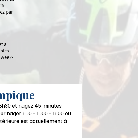
 25
nez par
et à
ibles
e week-
ympique
 8h30 et nagez 45 minutes
ur nager 500 - 1000 - 1500 ou
xtérieure est actuellement à
s à pied