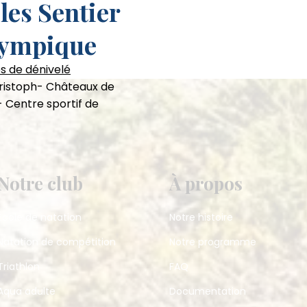
les Sentier
lympique
s de dénivelé
hristoph- Châteaux de
- Centre sportif de
Notre club
À propos
École de natation
Notre histoire
Natation de compétition
Notre programme
Triathlon
FAQ
Aqua adulte
Documentation