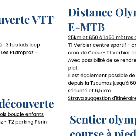
Distance Oly
uverte VTT
E-MTB
25km et 850 à 1450 mètres 
: 3 fois kids loop
T1 Verbier centre sportif - 
 - Les PLampraz -
croix de Coeur- T1 Verbier c
Avec possibilité de se rendre
plat.
Il est également possible de
depuis la Tzoumaz jusqu'à 60
sécurité et 6,5 km.
Strava suggestion d'itinérair
 découverte
fois boucle enfants
Sentier olym
z - T2 parking Périn
course à pie