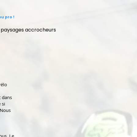
u pro !
e paysages accrocheurs
vélo
t dans
 si
 Nous
ous. Le