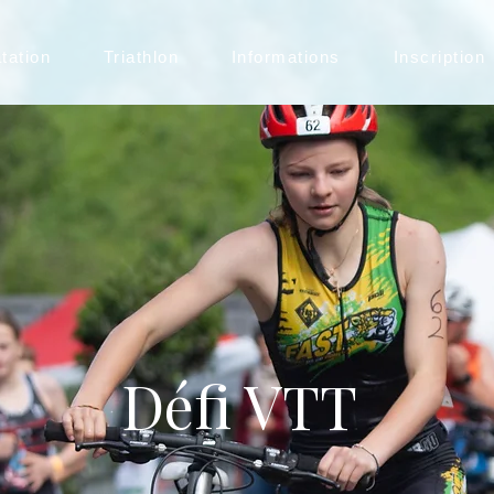
tation
Triathlon
Informations
Inscription
Défi VTT