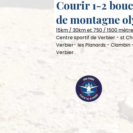
Courir 1-2 bouc
de montagne o
15km / 30km et 750 / 1500 mètre
Centre sportif de Verbier - st C
Verbier- les Planards - Clambin 
Verbier
Une école de natation et un
club sportif bilingues à Verbier,
qui favorisent la sécurité, la
confiance et le plaisir dans
l'eau depuis 2015.