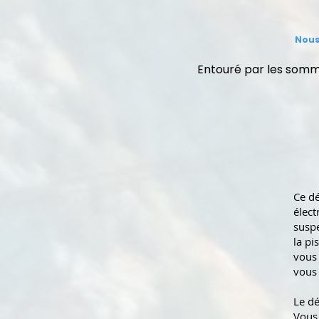
Nous
Entouré par les somm
Ce dé
élec
suspe
la pi
vous 
vous 
Le dé
Vous 