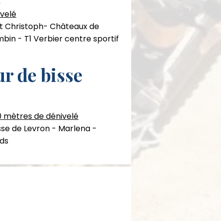
velé
 st Christoph- Châteaux de
bin - T1 Verbier centre sportif
r de bisse
0 mètres de dénivelé
isse de Levron - Marlena -
rds