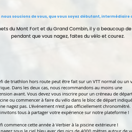
 nous soucions de vous, que vous soyez débutant, intermédiaire o
ets du Mont Fort et du Grand Combin, il y a beaucoup d
pendant que vous nagez, faites du vélo et courez.
fi de triathlon hors route peut être fait sur un VTT normal ou un 
trique. Dans les deux cas, nous recommandons au moins une
nsion avant. Vous devez vous inscrire pour un créneau de dépar
scine ou commencer à faire du vélo dans le bloc de départ indiqué
ne nagez pas. L'événement n'est pas officiellement chronométré.
invitons tous à partager votre expérience sur notre plateforme !
fi commence cette année à Verbier à la piscine extérieure !
nagez sous le ciel bleu avec des pics de 4000 mètres autour de v