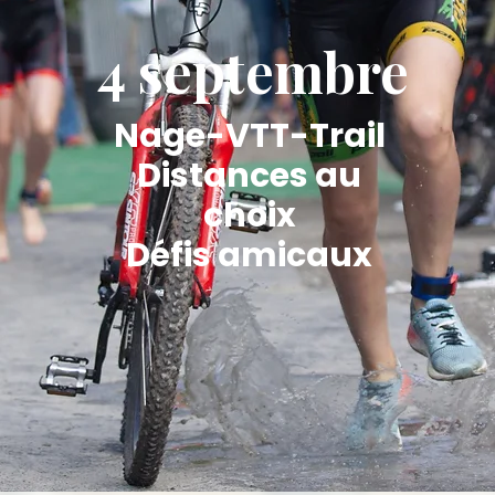
4 septembre
Nage-VTT-Trail
Distances au
choix
Défis amicaux