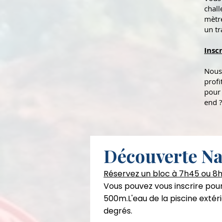
chall
mètre
un tr
Inscr
Nous 
profi
pour 
end ?
Découverte Na
Réservez un bloc à 7h45 ou 8h
Vous pouvez vous inscrire pou
500m.L'eau de la piscine extér
degrés.
Parcoure VTT