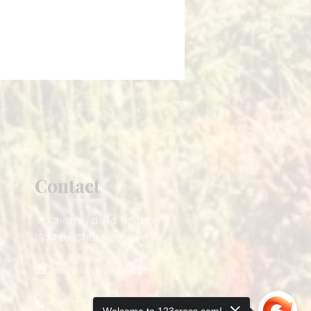
Contact
📍 Chemin de la Tsombe 2,
1934 Le Châble, Suisse
📧
info@swimverbier.ch
📞 +41 79 383 08 52