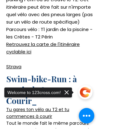
itinéraire peut être fait sur n'importe
quel vélo avec des pneus larges (pas
sur un vélo de route spécifique)
Parcours vélo : T1 jardin de la piscine -
les Crêtes - T2 Périn
Retrouvez la carte de l'itinéraire
cyclable ici
Strava
Swim-bike-Run : à
partir de 8 ans.
Welcome to 123cross.com!
Courir_
Tu gares ton vélo au T2 et tu
commences à courir
Tout le monde fait le même parcours
avec une petite montée, une traversée
et une petite descente pour finir au