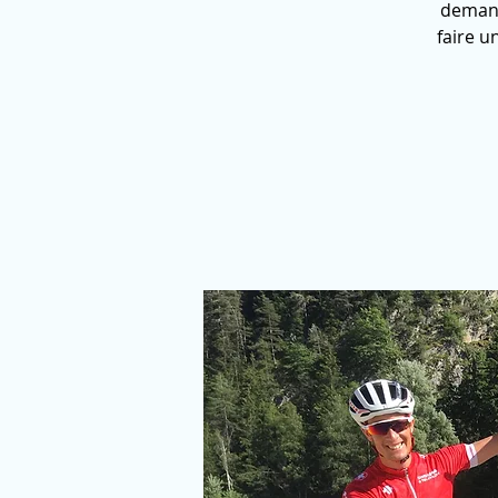
demand
faire u