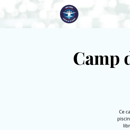
Accueil
Na
Camp d
Ce c
pisci
lib