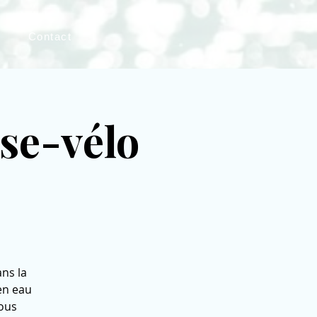
Contact
se-vélo
ns la
en eau
vous