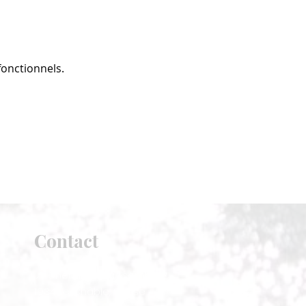
onctionnels.
Contact
📍 Chemin de la Tsombe 2,
1934 Le Châble, Suisse