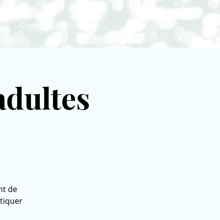
Contact
adultes
nt de
atiquer