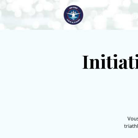
Accueil
Na
Initia
Vous
triath