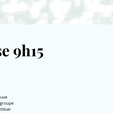
Contact
e 9h15
euve
n groupe
tiliser