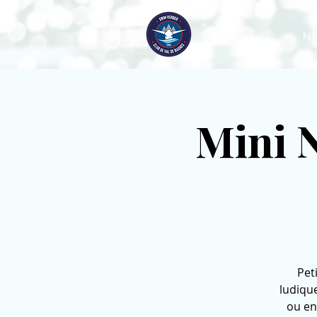
Accueil
Na
Mini 
Pet
ludique
ou en 