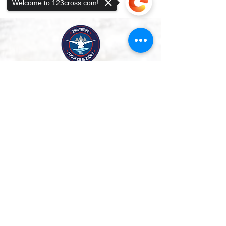
Welcome to 123cross.com!
Une école de natation et un club sportif bilingues à
Sorry, the checkout page does not
Verbier, qui favorisent la sécurité, la confiance et le
support sharing
Copied to clipboard
plaisir dans l'eau depuis 2015.
Notre club
École de natation
Natation de compétition
Triathlon
À propos
Notre histoire
Notre programme