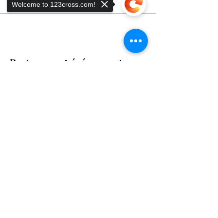
Welcome to 123cross.com!
Partager cet événement
Sorry, the checkout page does not
support sharing
Copied to clipboard
Une école de natation et un club sportif bilingues à
Verbier, qui favorisent la sécurité, la confiance et le
plaisir dans l'eau depuis 2015.
Notre club
École de natation