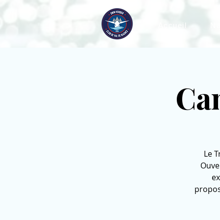
Accueil
Na
Cam
Le T
Ouver
ex
propos