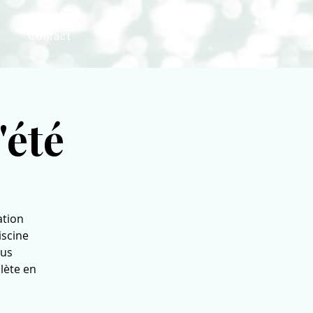
Contact
'été
ation
iscine
ous
lète en