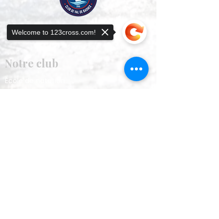
Une école de natation et un club sportif bilingues à
Welcome to 123cross.com!
Verbier, qui favorisent la sécurité, la confiance et le
plaisir dans l'eau depuis 2015.
Notre club
École de natation
Natation de compétition
Sorry, the checkout page does not
Triathlon
support sharing
Copied to clipboard
À propos
Notre histoire
Notre programme
FAQ
Documentation
Sponsors