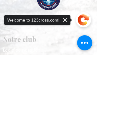
Une école de natation et un club sportif bilingues à
Welcome to 123cross.com!
Verbier, qui favorisent la sécurité, la confiance et le
plaisir dans l'eau depuis 2015.
Notre club
École de natation
Natation de compétition
Sorry, the checkout page does not
Triathlon
support sharing
Copied to clipboard
À propos
Notre histoire
Notre programme
FAQ
Documentation
Sponsors