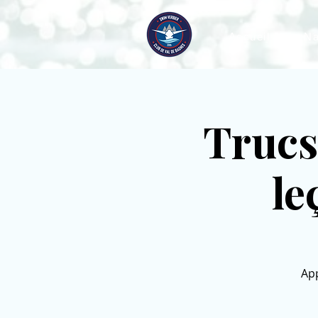
Accueil
Na
Trucs
le
App