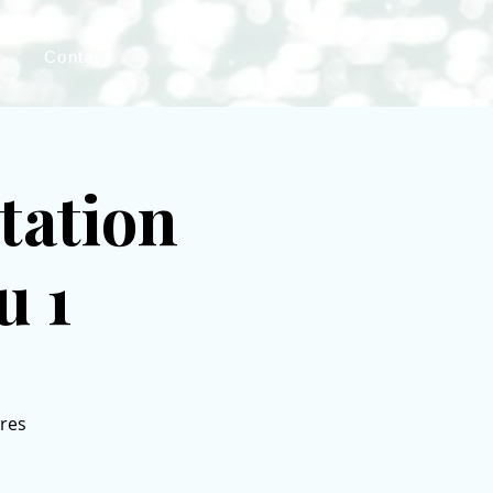
Contact
tation
u 1
ures